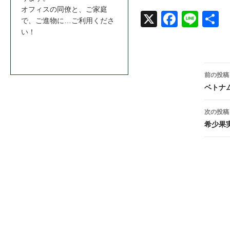
オフィスの同僚と、ご家庭
X
Face
Line
共
で、ご進物に…ご利用くださ
い！
book
お問合わせはこちら＞＞
投
前の投稿
稿
ベトナ
ナ
次の投稿
ビ
希少果
ゲ
ー
シ
ョ
ン