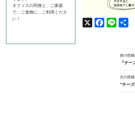
オフィスの同僚と、ご家庭
で、ご進物に…ご利用くださ
い！
X
Face
Line
共
お問合わせはこちら＞＞
book
投
前の投稿
稿
『チー
ナ
次の投稿
ビ
“チー
ゲ
ー
シ
ョ