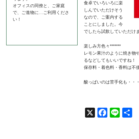
食卓でいろいろに楽
オフィスの同僚と、ご家庭
しんでいただけそう
で、ご進物に…ご利用くださ
なので、ご案内する
い！
ことにしました。今
お問合わせはこちら＞＞
でしたら試飲していただけ
楽しみ方色々*******
レモン果汁のように焼き物
るなどしてもいいですね！
保存料・着色料・香料は不
酸っぱいのは苦手化も・・
X
Face
Line
共
book