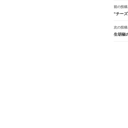
投
前の投稿
稿
“チー
ナ
次の投稿
ビ
生胡椒
ゲ
ー
シ
ョ
ン