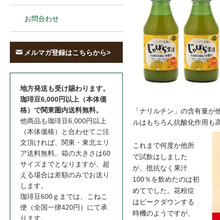
お問合わせ
メルマガ登録はこちらから>
地方発送も受け賜わります。
珈琲豆6,000円以上（本体価
格）で関東圏内送料無料。
「ナリルチン」の含有量が
他商品も珈琲豆6,000円以上
ルはもちろん抗酸化作用も
（本体価格）と合わせてご注
文頂ければ、関東・東北エリ
これまで何度か他所
ア送料無料。箱の大きさは60
で試飲はしました
サイズまでとなりますが、超
が、抵抗なく果汁
える場合は差額のみでお送り
100％を飲めたのは初
します。
めてでした。花粉症
珈琲豆600ｇまでは、こねこ
はピークダウンする
便（全国一律420円）にて承
時機のようですが、
ります。