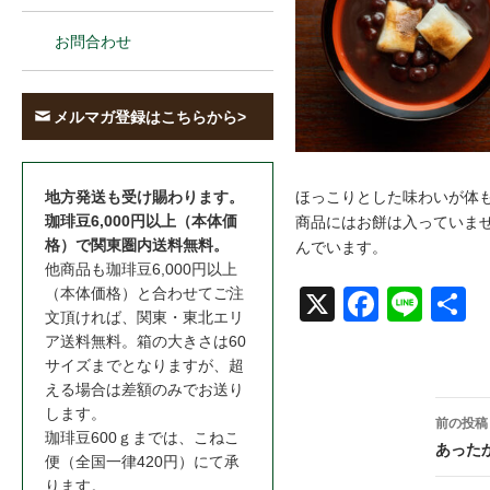
お問合わせ
メルマガ登録はこちらから>
ほっこりとした味わいが体
地方発送も受け賜わります。
珈琲豆6,000円以上（本体価
商品にはお餅は入っていま
格）で関東圏内送料無料。
んでいます。
他商品も珈琲豆6,000円以上
（本体価格）と合わせてご注
X
Face
Line
共
文頂ければ、関東・東北エリ
book
ア送料無料。箱の大きさは60
サイズまでとなりますが、超
える場合は差額のみでお送り
投
します。
前の投稿
珈琲豆600ｇまでは、こねこ
稿
あった
便（全国一律420円）にて承
ります。