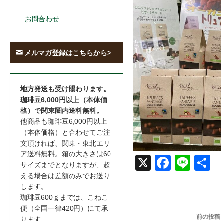
お問合わせ
メルマガ登録はこちらから>
地方発送も受け賜わります。
珈琲豆6,000円以上（本体価
格）で関東圏内送料無料。
他商品も珈琲豆6,000円以上
（本体価格）と合わせてご注
文頂ければ、関東・東北エリ
ア送料無料。箱の大きさは60
X
Face
Line
共
サイズまでとなりますが、超
える場合は差額のみでお送り
book
します。
珈琲豆600ｇまでは、こねこ
便（全国一律420円）にて承
投
前の投稿
ります。