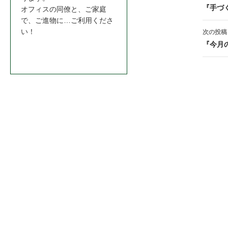
稿
『手づ
オフィスの同僚と、ご家庭
で、ご進物に…ご利用くださ
ナ
い！
次の投稿
ビ
『今月
お問合わせはこちら＞＞
ゲ
ー
シ
ョ
ン