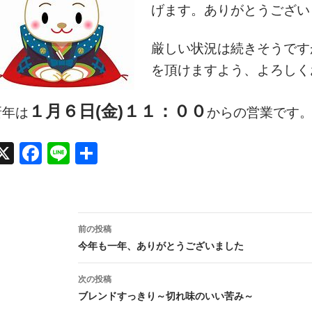
げます。ありがとうござい
厳しい状況は続きそうです
を頂けますよう、よろしく
１月６日(金)１１：００
新年は
からの営業です
X
Face
Line
共有
book
投
前の投稿
稿
今年も一年、ありがとうございました
ナ
次の投稿
ビ
ブレンドすっきり～切れ味のいい苦み～