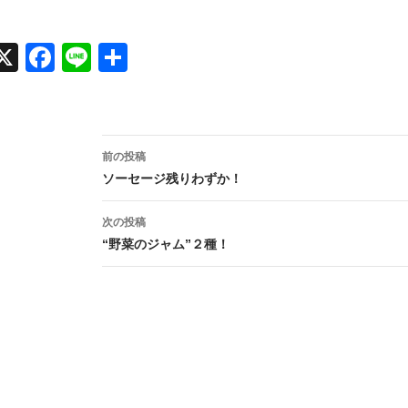
X
Face
Line
共有
book
投
前の投稿
稿
ソーセージ残りわずか！
ナ
次の投稿
ビ
“野菜のジャム”２種！
ゲ
ー
シ
ョ
ン