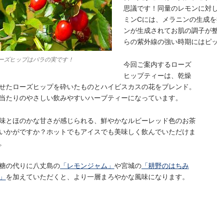
思議です！同量のレモンに対し
ミンCには、メラニンの生成
ンが生成されてお肌の調子が
らの紫外線の強い時期にはピ
ーズヒップはバラの実です！
今回ご案内するローズ
ヒップティーは、乾燥
せたローズヒップを砕いたものとハイビスカスの花をブレンド。
当たりのやさしい飲みやすいハーブティーになっています。
味とほのかな甘さが感じられる、鮮やかなルビーレッド色のお茶
いかがですか？ホットでもアイスでも美味しく飲んでいただけま
。
糖の代りに八丈島の
「レモンジャム」
や宮城の
「耕野のはちみ
」
を加えていただくと、より一層まろやかな風味になります。