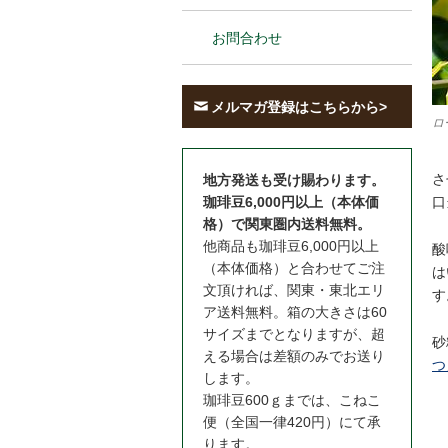
お問合わせ
メルマガ登録はこちらから>
ロ
さ
地方発送も受け賜わります。
口
珈琲豆6,000円以上（本体価
格）で関東圏内送料無料。
他商品も珈琲豆6,000円以上
酸
（本体価格）と合わせてご注
は
文頂ければ、関東・東北エリ
す
ア送料無料。箱の大きさは60
サイズまでとなりますが、超
砂
える場合は差額のみでお送り
つ
します。
珈琲豆600ｇまでは、こねこ
便（全国一律420円）にて承
ります。