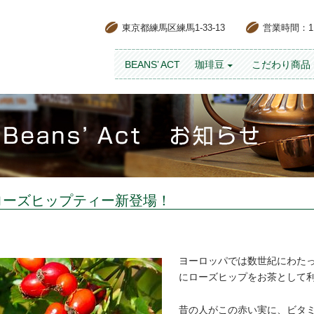
東京都練馬区練馬1-33-13
営業時間：11:
コンテンツへスキップ
BEANS’ ACT
珈琲豆
こだわり商品
ローズヒップティー新登場！
ヨーロッパでは数世紀にわた
にローズヒップをお茶として
昔の人がこの赤い実に、ビタ