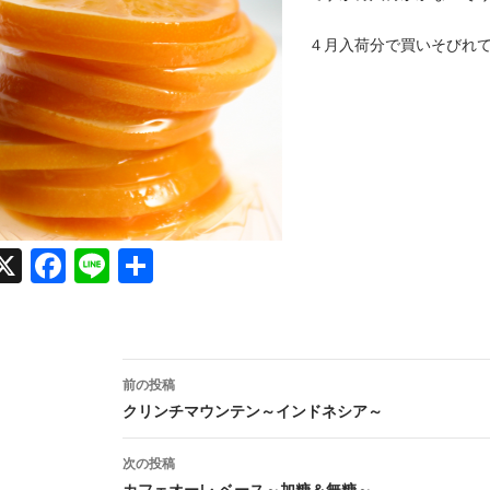
４月入荷分で買いそびれ
X
Face
Line
共有
book
投
前の投稿
稿
クリンチマウンテン～インドネシア～
ナ
次の投稿