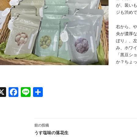
が、装い
ジも渋め
右から、
央が濃厚
ぼり」、
み、ホワ
「黒豆シ
か？ちょ
X
Face
Line
共有
book
投
前の投稿
稿
うす塩味の落花生