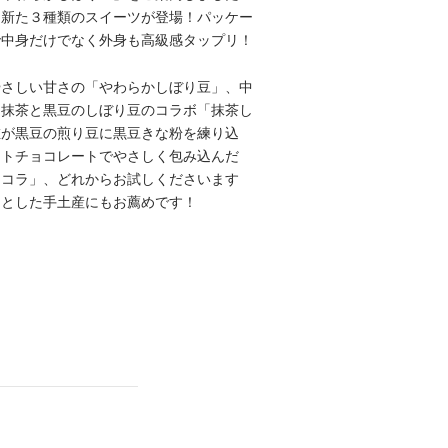
も新た３種類のスイーツが登場！パッケー
で中身だけでなく外身も高級感タップリ！
やさしい甘さの「やわらかしぼり豆」、中
な抹茶と黒豆のしぼり豆のコラボ「抹茶し
左が黒豆の煎り豆に黒豆きな粉を練り込
イトチョコレートでやさしく包み込んだ
ョコラ」、どれからお試しくださいます
っとした手土産にもお薦めです！