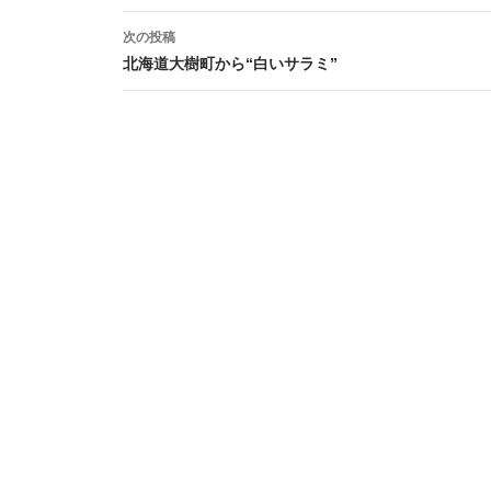
ナ
次の投稿
ビ
北海道大樹町から“白いサラミ”
ゲ
ー
シ
ョ
ン