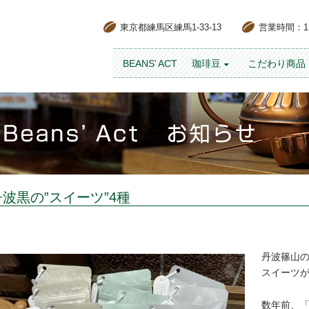
東京都練馬区練馬1-33-13
営業時間：11:
コンテンツへスキップ
BEANS’ ACT
珈琲豆
こだわり商品
丹波黒の”スイーツ”4種
丹波篠山
スイーツ
数年前、