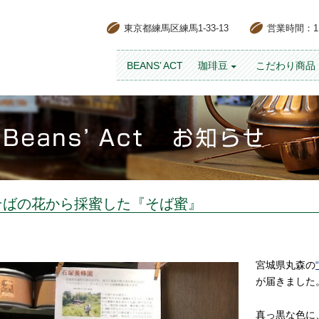
東京都練馬区練馬1-33-13
営業時間：11:
コンテンツへスキップ
BEANS’ ACT
珈琲豆
こだわり商品
そばの花から採蜜した『そば蜜』
宮城県丸森の
が届きました
真っ黒な色に