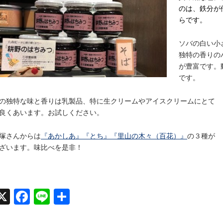
のは、鉄分が
らです。
ソバの白い小
独特の香りの
が豊富です。
です。
の独特な味と香りは乳製品、特に生クリームやアイスクリームにとて
良くあいます。お試しください。
塚さんからは
『あかしあ』『とち』『里山の木々（百花）』
の３種が
ざいます。味比べを是非！
X
Face
Line
共有
book