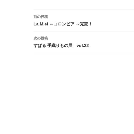
投
前の投稿
稿
La Miel ～コロンビア ～完売！
ナ
次の投稿
ビ
すばる 手織りもの展 vol.22
ゲ
ー
シ
ョ
ン