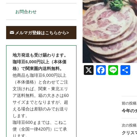
お問合わせ
メルマガ登録はこちらから>
地方発送も受け賜わります。
珈琲豆6,000円以上（本体価
格）で関東圏内送料無料。
X
Face
Line
共
他商品も珈琲豆6,000円以上
book
（本体価格）と合わせてご注
文頂ければ、関東・東北エリ
ア送料無料。箱の大きさは60
投
サイズまでとなりますが、超
前の投稿
える場合は差額のみでお送り
稿
今年の
します。
ナ
珈琲豆600ｇまでは、こねこ
次の投稿
便（全国一律420円）にて承
ビ
クリスマス
ります。