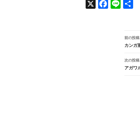
X
Face
Line
共
book
投
前の投稿
稿
カンガ
ナ
次の投稿
ビ
アガワ
ゲ
ー
シ
ョ
ン