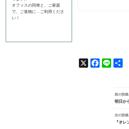
オフィスの同僚と、ご家庭
で、ご進物に…ご利用くださ
い！
お問合わせはこちら＞＞
X
Face
Line
共
book
投
前の投稿
稿
明日から
ナ
次の投稿
ビ
『オレ