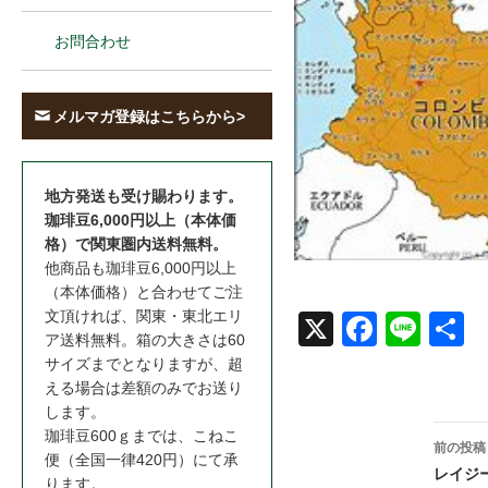
お問合わせ
メルマガ登録はこちらから>
地方発送も受け賜わります。
珈琲豆6,000円以上（本体価
格）で関東圏内送料無料。
他商品も珈琲豆6,000円以上
（本体価格）と合わせてご注
文頂ければ、関東・東北エリ
X
Face
Line
共
ア送料無料。箱の大きさは60
book
サイズまでとなりますが、超
える場合は差額のみでお送り
します。
投
珈琲豆600ｇまでは、こねこ
前の投稿
便（全国一律420円）にて承
稿
レイジー
ります。