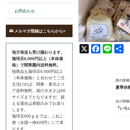
お問合わせ
メルマガ登録はこちらから>
X
Face
Line
共
地方発送も受け賜わります。
book
珈琲豆6,000円以上（本体価
格）で関東圏内送料無料。
他商品も珈琲豆6,000円以上
投
（本体価格）と合わせてご注
前の投稿
文頂ければ、関東・東北エリ
稿
夏季休
ア送料無料。箱の大きさは60
ナ
サイズまでとなりますが、超
次の投稿
える場合は差額のみでお送り
ビ
『いろ
します。
珈琲豆600ｇまでは、こねこ
ゲ
便（全国一律420円）にて承
ー
ります。