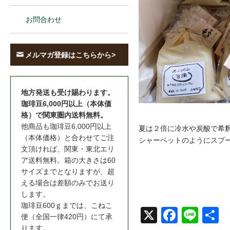
お問合わせ
メルマガ登録はこちらから>
地方発送も受け賜わります。
珈琲豆6,000円以上（本体価
格）で関東圏内送料無料。
他商品も珈琲豆6,000円以上
夏は２倍に冷水や炭酸で希
（本体価格）と合わせてご注
シャーベットのようにスプ
文頂ければ、関東・東北エリ
ア送料無料。箱の大きさは60
サイズまでとなりますが、超
える場合は差額のみでお送り
します。
珈琲豆600ｇまでは、こねこ
X
Face
Line
共
便（全国一律420円）にて承
ります。