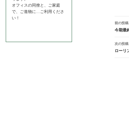
book
オフィスの同僚と、ご家庭
で、ご進物に…ご利用くださ
い！
投
前の投稿
お問合わせはこちら＞＞
稿
今期最
ナ
次の投稿
ビ
ローリ
ゲ
ー
シ
ョ
ン