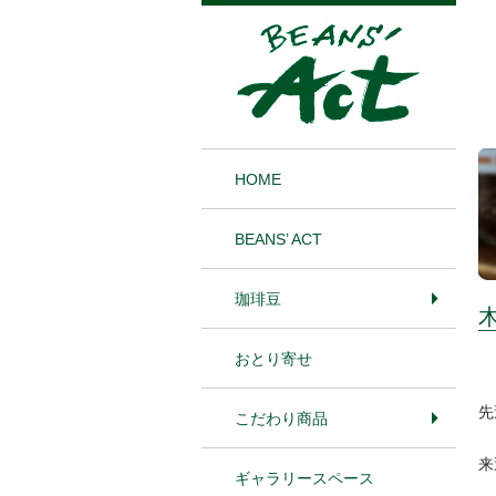
1
HOME
BEANS’ ACT
珈琲豆
おとり寄せ
先
こだわり商品
来
ギャラリースペース