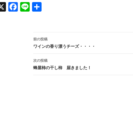
X
Face
Line
共有
book
投
前の投稿
稿
ワインの香り漂うチーズ・・・・
ナ
次の投稿
ビ
蜂屋柿の干し柿 届きました！
ゲ
ー
シ
ョ
ン