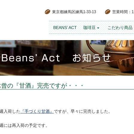
東京都練馬区練馬1-33-13
営業時間：11:
コンテンツへスキップ
BEANS’ ACT
珈琲豆
こだわり商品
木曾の『甘酒』完売ですが・・・
週入荷した
『手づくり甘酒』
ですが、早々に完売しました。
週には再入荷の予定です。