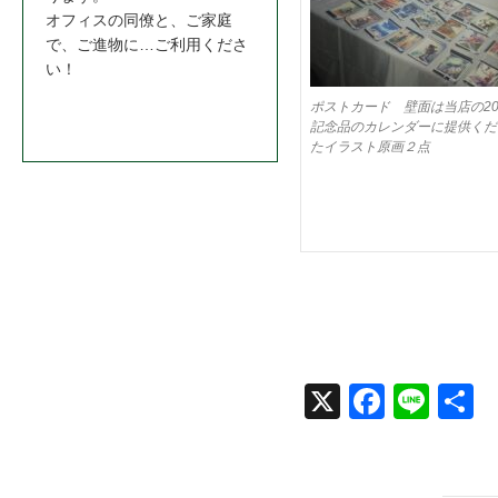
オフィスの同僚と、ご家庭
で、ご進物に…ご利用くださ
い！
ポストカード 壁面は当店の2
お問合わせはこちら＞＞
記念品のカレンダーに提供くだ
たイラスト原画２点
X
Face
Line
共
book