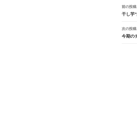
投
前の投稿
稿
干し芋
ナ
次の投稿
ビ
今期の
ゲ
ー
シ
ョ
ン