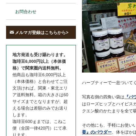
お問合わせ
メルマガ登録はこちらから>
地方発送も受け賜わります。
珈琲豆6,000円以上（本体価
格）で関東圏内送料無料。
他商品も珈琲豆6,000円以上
（本体価格）と合わせてご注
ハーブティーで一息ついて
文頂ければ、関東・東北エリ
ア送料無料。箱の大きさは60
写真右側の四角い袋は
『パ
サイズまでとなりますが、超
はローズヒップとハイビス
える場合は差額のみでお送り
クエン酸のかたまりを全て
します。
珈琲豆600ｇまでは、こねこ
その他にも、手軽にお使い
便（全国一律420円）にて承
姜』のパウダー
、体をぽか
ります。