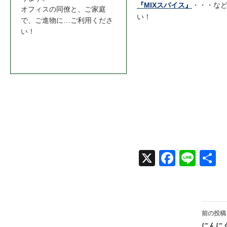
『MIXスパイス』
・・・な
オフィスの同僚と、ご家庭
い！
で、ご進物に…ご利用くださ
い！
お問合わせはこちら＞＞
X
Face
Line
共
book
投
前の投稿
にんに