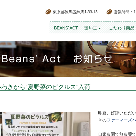
東京都練馬区練馬1-33-13
営業時間：11:
コンテンツへスキップ
BEANS’ ACT
珈琲豆
こだわり商品
いわきから”夏野菜のピクルス”入荷
昨夏、好評いただい
きの
ファーマーズ
自家農園で無農薬で