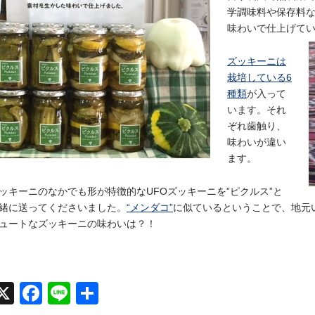
学調味料や保存料
味わいで仕上げて
ズッキーニは
栽培している6
種類
が入って
います。それ
ぞれ歯触り、
味わいが違い
ます。
ッキーニのなかでも形が特徴的なUFOズッキーニを”ピクルス”と
緒に送ってくださいました。
“メンダコ”
に似ているということで、地元
ュートなズッキーニの味わいは？！
X
Face
Line
共有