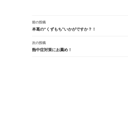
book
投
前の投稿
稿
本葛の“くずもち”いかがですか？！
ナ
次の投稿
ビ
熱中症対策にお薦め！
ゲ
ー
シ
ョ
ン