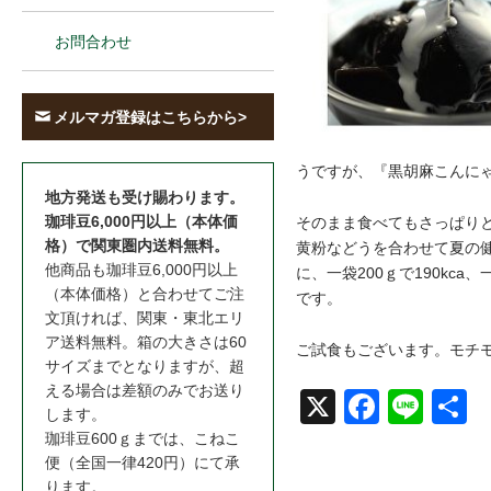
お問合わせ
メルマガ登録はこちらから>
うですが、『黒胡麻こんに
地方発送も受け賜わります。
珈琲豆6,000円以上（本体価
そのまま食べてもさっぱり
格）で関東圏内送料無料。
黄粉などうを合わせて夏の
他商品も珈琲豆6,000円以上
に、一袋200ｇで190kc
（本体価格）と合わせてご注
です。
文頂ければ、関東・東北エリ
ア送料無料。箱の大きさは60
ご試食もございます。モチ
サイズまでとなりますが、超
える場合は差額のみでお送り
X
Face
Line
共
します。
珈琲豆600ｇまでは、こねこ
book
便（全国一律420円）にて承
ります。