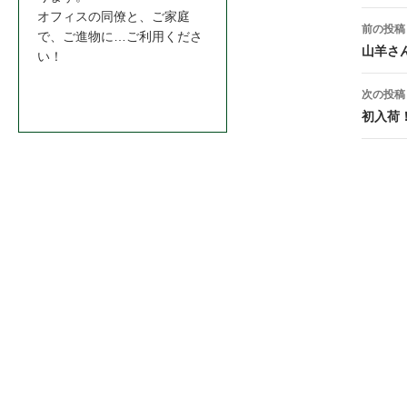
投
オフィスの同僚と、ご家庭
前の投稿
で、ご進物に…ご利用くださ
稿
山羊さ
い！
ナ
お問合わせはこちら＞＞
次の投稿
ビ
初入荷
ゲ
ー
シ
ョ
ン