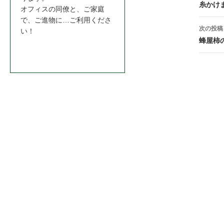
稿
糸かけ
オフィスの同僚と、ご家庭
ナ
で、ご進物に…ご利用くださ
次の投稿
い！
ビ
蜂屋柿
お問合わせはこちら＞＞
ゲ
ー
シ
ョ
ン