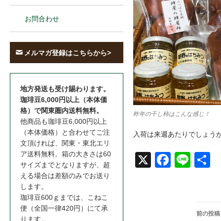
お問合わせ
メルマガ登録はこちらから>
地方発送も受け賜わります。
珈琲豆6,000円以上（本体価
格）で関東圏内送料無料。
昨年の干し柿はこんな感じ！
他商品も珈琲豆6,000円以上
（本体価格）と合わせてご注
入荷は来週あたりでしょう
文頂ければ、関東・東北エリ
ア送料無料。箱の大きさは60
X
Face
Line
共
サイズまでとなりますが、超
book
える場合は差額のみでお送り
します。
珈琲豆600ｇまでは、こねこ
投
便（全国一律420円）にて承
前の投稿
ります。