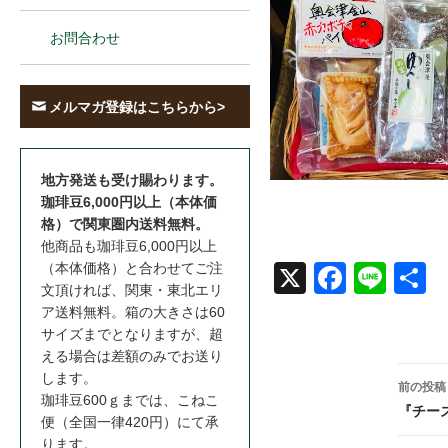
お問合わせ
メルマガ登録はこちらから>
地方発送も受け賜わります。
珈琲豆6,000円以上（本体価
格）で関東圏内送料無料。
他商品も珈琲豆6,000円以上
（本体価格）と合わせてご注
X
Face
Line
共
文頂ければ、関東・東北エリ
book
ア送料無料。箱の大きさは60
サイズまでとなりますが、超
える場合は差額のみでお送り
投
します。
前の投稿
珈琲豆600ｇまでは、こねこ
稿
『チー
便（全国一律420円）にて承
ります。