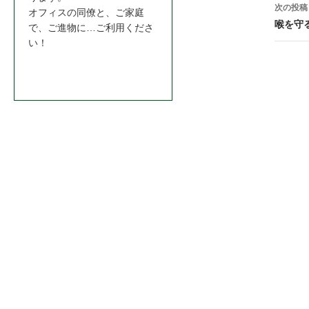
ナ
次の投稿
オフィスの同僚と、ご家庭
ビ
喉を守
で、ご進物に…ご利用くださ
い！
ゲ
ー
お問合わせはこちら＞＞
シ
ョ
ン