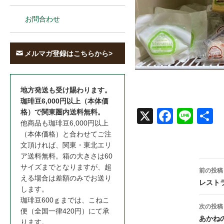
お問合わせ
メルマガ登録はこちらから>
地方発送も受け賜わります。
珈琲豆6,000円以上（本体価
格）で関東圏内送料無料。
X
Face
Line
共
他商品も珈琲豆6,000円以上
book
（本体価格）と合わせてご注
文頂ければ、関東・東北エリ
ア送料無料。箱の大きさは60
投
サイズまでとなりますが、超
前の投稿
える場合は差額のみでお送り
稿
レスト
します。
ナ
珈琲豆600ｇまでは、こねこ
次の投稿
便（全国一律420円）にて承
ビ
あかね
ります。