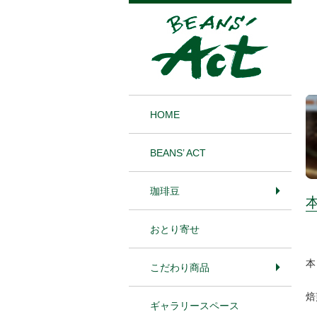
1
HOME
BEANS’ ACT
珈琲豆
おとり寄せ
本
こだわり商品
焙
ギャラリースペース