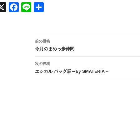
X
Face
Line
共有
book
投
前の投稿
稿
今月のまめっ歩仲間
ナ
次の投稿
ビ
エシカル バッグ展～by SMATERIA～
ゲ
ー
シ
ョ
ン