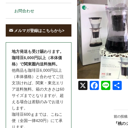
お問合わせ
メルマガ登録はこちらから>
地方発送も受け賜わります。
珈琲豆6,000円以上（本体価
格）で関東圏内送料無料。
他商品も珈琲豆6,000円以上
（本体価格）と合わせてご注
文頂ければ、関東・東北エリ
X
Face
Line
共
ア送料無料。箱の大きさは60
book
サイズまでとなりますが、超
える場合は差額のみでお送り
します。
投
珈琲豆600ｇまでは、こねこ
前の投稿
便（全国一律420円）にて承
稿
『桃の
ります。