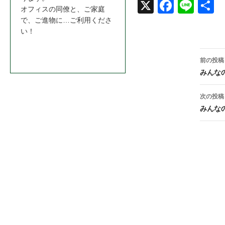
X
Face
Line
共
オフィスの同僚と、ご家庭
で、ご進物に…ご利用くださ
book
い！
お問合わせはこちら＞＞
投
前の投稿
稿
みんな
ナ
次の投稿
ビ
みんな
ゲ
ー
シ
ョ
ン