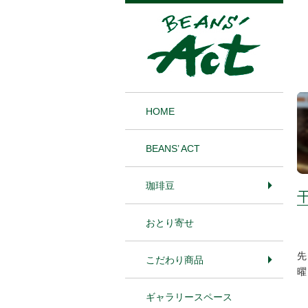
1
HOME
BEANS’ ACT
珈琲豆
おとり寄せ
先
こだわり商品
曜
ギャラリースペース