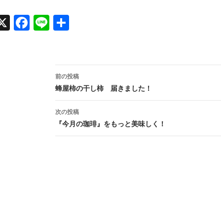
X
Face
Line
共有
book
投
前の投稿
稿
蜂屋柿の干し柿 届きました！
ナ
次の投稿
ビ
『今月の珈琲』をもっと美味しく！
ゲ
ー
シ
ョ
ン