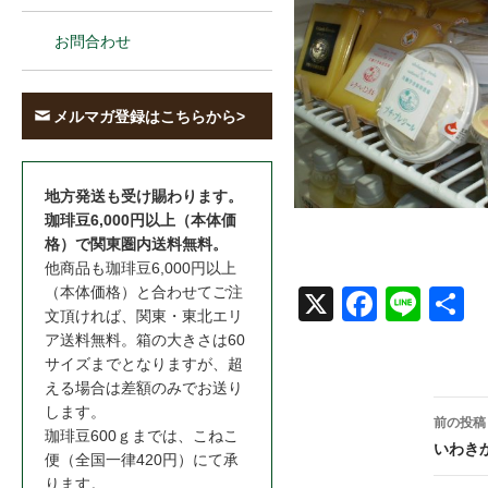
お問合わせ
メルマガ登録はこちらから>
地方発送も受け賜わります。
珈琲豆6,000円以上（本体価
格）で関東圏内送料無料。
他商品も珈琲豆6,000円以上
（本体価格）と合わせてご注
X
Face
Line
共
文頂ければ、関東・東北エリ
book
ア送料無料。箱の大きさは60
サイズまでとなりますが、超
える場合は差額のみでお送り
投
します。
前の投稿
珈琲豆600ｇまでは、こねこ
稿
いわき
便（全国一律420円）にて承
ります。