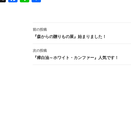
book
投
前の投稿
稿
『森からの贈りもの展』始まりました！
ナ
次の投稿
ビ
『樟白油～ホワイト・カンファー』人気です！
ゲ
ー
シ
ョ
ン