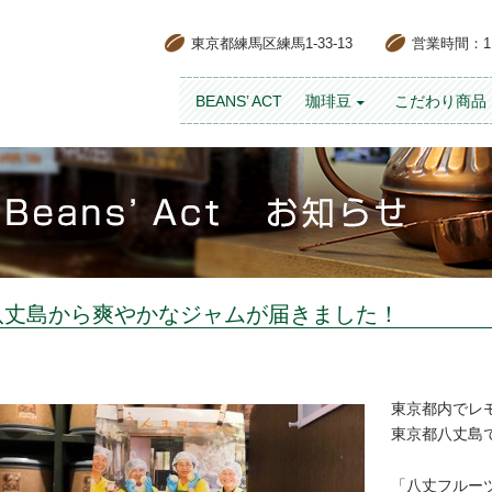
東京都練馬区練馬1-33-13
営業時間：11:
コンテンツへスキップ
BEANS’ ACT
珈琲豆
こだわり商品
八丈島から爽やかなジャムが届きました！
東京都内でレ
東京都八丈島
「八丈フルー