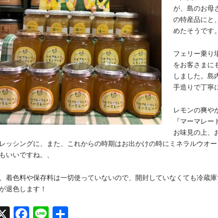
が、島のお母
の特産品にと
めたそうです
フェリー乗り
をお客さまに
しました。島
手造りで丁寧
レモンの爽や
『マーマレー
お味見の上、
レッシングに、また、これからの時期はお出かけの時にミネラルウオー
もいいですね。、
、着色料や保存料は一切使っていないので、開封していなくても冷蔵庫
が退色します！
X
Face
Line
共有