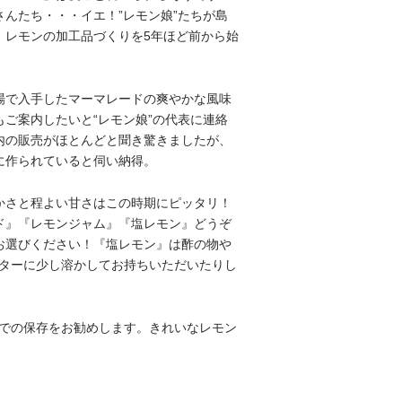
さんたち・・・イエ！”レモン娘”たちが島
、レモンの加工品づくりを5年ほど前から始
。
場で入手したマーマレードの爽やかな風味
もご案内したいと“レモン娘”の代表に連絡
内の販売がほとんどと聞き驚きましたが、
に作られていると伺い納得。
かさと程よい甘さはこの時期にピッタリ！
ド』『レモンジャム』『塩レモン』どうぞ
お選びください！『塩レモン』は酢の物や
ターに少し溶かしてお持ちいただいたりし
での保存をお勧めします。きれいなレモン