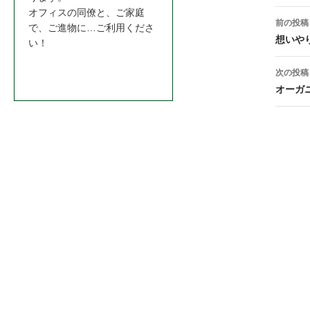
投
オフィスの同僚と、ご家庭
前の投稿
で、ご進物に…ご利用くださ
稿
想いや
い！
ナ
お問合わせはこちら＞＞
次の投稿
ビ
オーガ
ゲ
ー
シ
ョ
ン