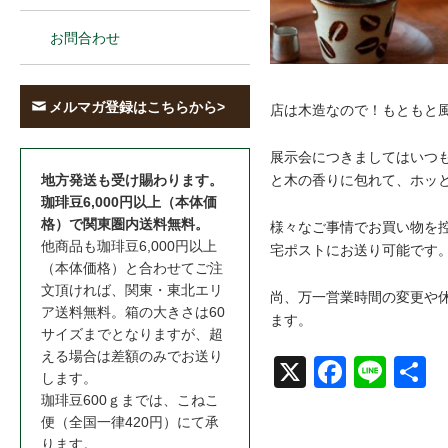
お問合わせ
メルマガ登録はこちらから>
店は木造なので！もともと
展示会につきましてはいつ
と木の香りに包れて、ホッ
地方発送も受け賜わります。
珈琲豆6,000円以上（本体価
格）で関東圏内送料無料。
様々なご事情でお買い物を控
他商品も珈琲豆6,000円以上
宅ポストにお送り可能です
（本体価格）と合わせてご注
文頂ければ、関東・東北エリ
尚、万一営業時間の変更や
ア送料無料。箱の大きさは60
ます。
サイズまでとなりますが、超
える場合は差額のみでお送り
X
Face
Line
共
します。
珈琲豆600ｇまでは、こねこ
book
便（全国一律420円）にて承
ります。