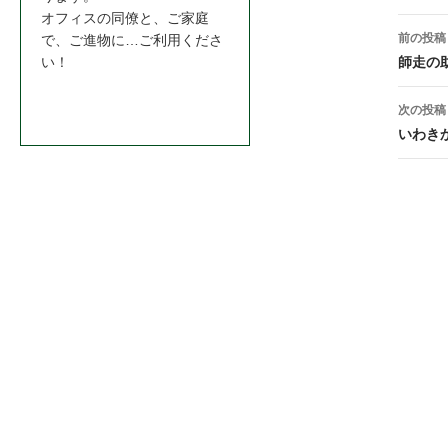
オフィスの同僚と、ご家庭
投
前の投稿
で、ご進物に…ご利用くださ
稿
師走の
い！
ナ
お問合わせはこちら＞＞
次の投稿
ビ
いわき
ゲ
ー
シ
ョ
ン