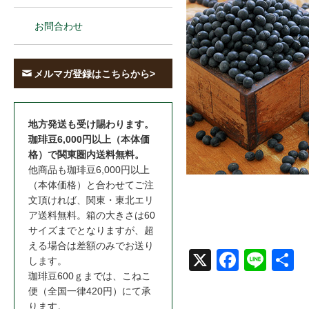
お問合わせ
メルマガ登録はこちらから>
地方発送も受け賜わります。
珈琲豆6,000円以上（本体価
格）で関東圏内送料無料。
他商品も珈琲豆6,000円以上
（本体価格）と合わせてご注
文頂ければ、関東・東北エリ
ア送料無料。箱の大きさは60
サイズまでとなりますが、超
える場合は差額のみでお送り
X
Face
Line
共
します。
珈琲豆600ｇまでは、こねこ
book
便（全国一律420円）にて承
ります。