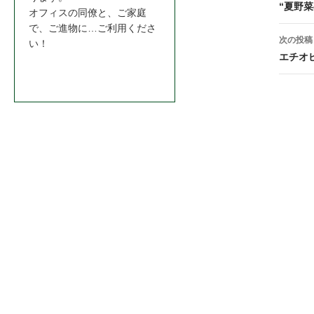
稿
“夏野
オフィスの同僚と、ご家庭
ナ
で、ご進物に…ご利用くださ
次の投稿
い！
ビ
エチオ
お問合わせはこちら＞＞
ゲ
ー
シ
ョ
ン