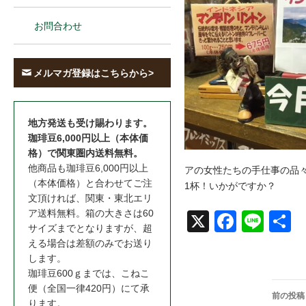
お問合わせ
メルマガ登録はこちらから>
地方発送も受け賜わります。
珈琲豆6,000円以上（本体価
格）で関東圏内送料無料。
他商品も珈琲豆6,000円以上
アの女性たちの手仕事の品
（本体価格）と合わせてご注
1杯！いかがですか？
文頂ければ、関東・東北エリ
ア送料無料。箱の大きさは60
X
Face
Line
共
サイズまでとなりますが、超
book
える場合は差額のみでお送り
します。
珈琲豆600ｇまでは、こねこ
投
便（全国一律420円）にて承
前の投稿
ります。