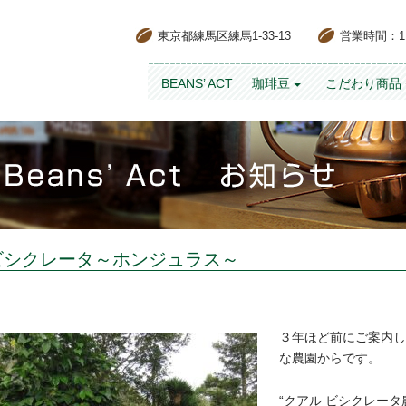
東京都練馬区練馬1-33-13
営業時間：11:
コンテンツへスキップ
BEANS’ ACT
珈琲豆
こだわり商品
ビシクレータ～ホンジュラス～
３年ほど前にご案内し
な農園からです。
“クアル ビシクレー