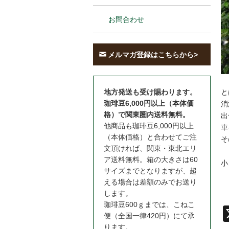
お問合わせ
メルマガ登録はこちらから>
と
地方発送も受け賜わります。
珈琲豆6,000円以上（本体価
消
格）で関東圏内送料無料。
出
他商品も珈琲豆6,000円以上
車
（本体価格）と合わせてご注
そ
文頂ければ、関東・東北エリ
ア送料無料。箱の大きさは60
小
サイズまでとなりますが、超
える場合は差額のみでお送り
します。
珈琲豆600ｇまでは、こねこ
便（全国一律420円）にて承
ります。