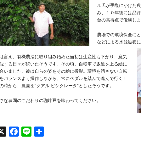
ル氏が手塩にかけた農
み、１０年後には品評
台の高得点で優勝しま
農場での環境保全にと
などによる水源滋養に
は言え、有機農法に取り組み始めた当初は生産性も下がり、意気
沈する日々が続いたそうです。その頃、自転車で坂道を上る絵に
合いました。彼は自らの姿をその絵に投影。環境を汚さない自転
をバランスよく操作しながら、常にペダルを踏んで進んで行く！
の時から、農園を“クアル ビシクレータ”としたそうです。
さな農園のこだわりの珈琲豆を味わってください。
X
Face
Line
共有