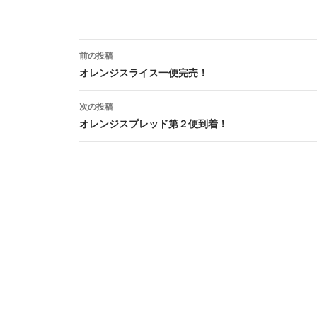
book
投
前の投稿
稿
オレンジスライス一便完売！
ナ
次の投稿
ビ
オレンジスプレッド第２便到着！
ゲ
ー
シ
ョ
ン