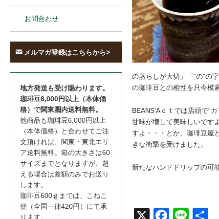
お問合わせ
メルマガ登録はこちらから>
の蒸らしが大切」「“の”の
の珈琲豆との相性を只今模
地方発送も受け賜わります。
珈琲豆6,000円以上（本体価
格）で関東圏内送料無料。
BEANS’Aｃｔでは店頭
他商品も珈琲豆6,000円以上
甘味が増して美味しいです
（本体価格）と合わせてご注
すよ・・・とか、珈琲豆屋
文頂ければ、関東・東北エリ
きな衝撃を受けました。
ア送料無料。箱の大きさは60
サイズまでとなりますが、超
新たなハンドドリップの可
える場合は差額のみでお送り
します。
珈琲豆600ｇまでは、こねこ
便（全国一律420円）にて承
X
Face
Line
共
ります。