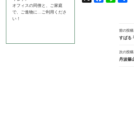
オフィスの同僚と、ご家庭
book
で、ご進物に…ご利用くださ
い！
投
お問合わせはこちら＞＞
前の投稿
稿
すばる 
ナ
次の投稿
ビ
丹波篠
ゲ
ー
シ
ョ
ン