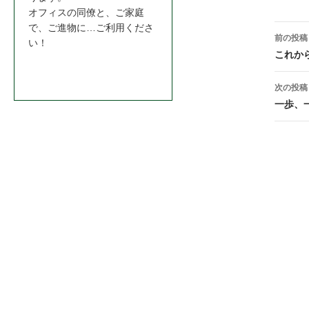
オフィスの同僚と、ご家庭
投
で、ご進物に…ご利用くださ
前の投稿
い！
稿
これか
お問合わせはこちら＞＞
ナ
次の投稿
ビ
一歩、一
ゲ
ー
シ
ョ
ン