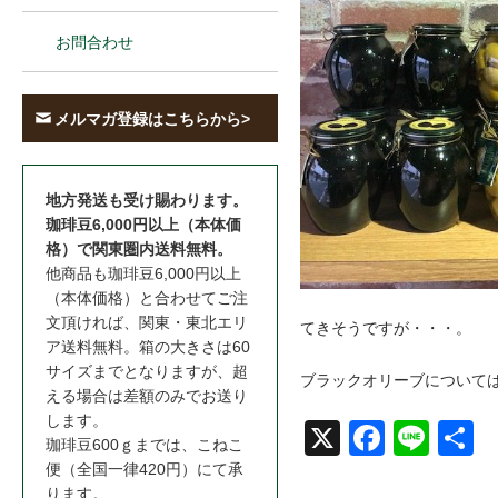
お問合わせ
メルマガ登録はこちらから>
地方発送も受け賜わります。
珈琲豆6,000円以上（本体価
格）で関東圏内送料無料。
他商品も珈琲豆6,000円以上
（本体価格）と合わせてご注
文頂ければ、関東・東北エリ
てきそうですが・・・。
ア送料無料。箱の大きさは60
サイズまでとなりますが、超
ブラックオリーブについて
える場合は差額のみでお送り
します。
X
Face
Line
共
珈琲豆600ｇまでは、こねこ
便（全国一律420円）にて承
book
ります。