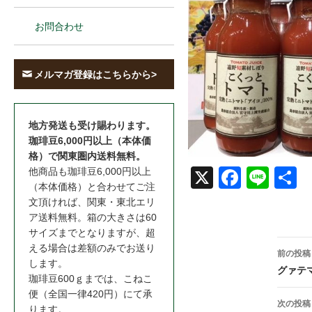
お問合わせ
メルマガ登録はこちらから>
地方発送も受け賜わります。
珈琲豆6,000円以上（本体価
格）で関東圏内送料無料。
他商品も珈琲豆6,000円以上
X
Face
Line
共
（本体価格）と合わせてご注
book
文頂ければ、関東・東北エリ
ア送料無料。箱の大きさは60
サイズまでとなりますが、超
投
える場合は差額のみでお送り
前の投稿
します。
稿
グァテ
珈琲豆600ｇまでは、こねこ
ナ
便（全国一律420円）にて承
次の投稿
ります。