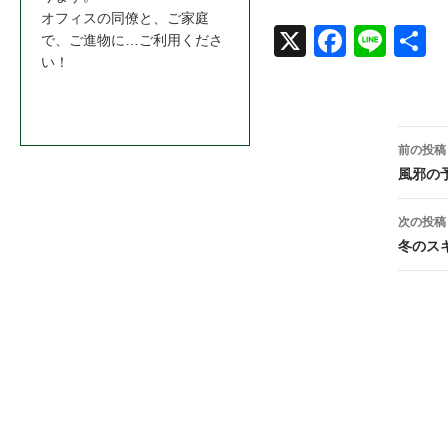
オフィスの同僚と、ご家庭
で、ご進物に…ご利用くださ
X
Face
Line
共
い！
book
お問合わせはこちら＞＞
投
前の投稿
稿
風邪の
ナ
次の投稿
ビ
冬のス
ゲ
ー
シ
ョ
ン