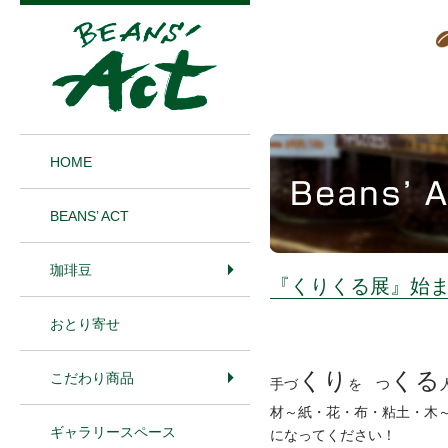
1
HOME
BEANS’ ACT
珈琲豆
『くりくる展』始
おとり寄せ
くり
くる
こだわり商品
手づ
を つ
材～紙・花・布・粘土・木
ギャラリースペース
になってください！