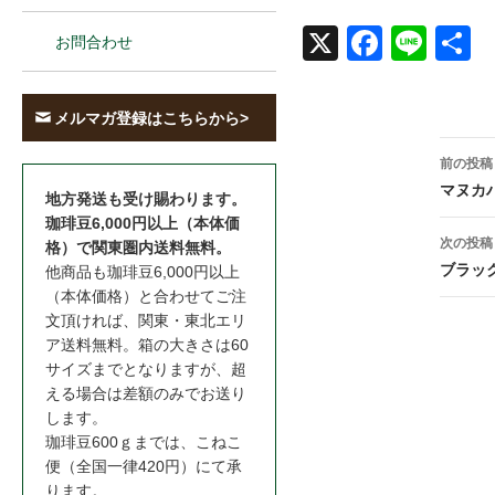
お問合わせ
X
Face
Line
共
book
メルマガ登録はこちらから>
投
前の投稿
稿
マヌカ
地方発送も受け賜わります。
珈琲豆6,000円以上（本体価
ナ
次の投稿
格）で関東圏内送料無料。
ビ
ブラッ
他商品も珈琲豆6,000円以上
（本体価格）と合わせてご注
ゲ
文頂ければ、関東・東北エリ
ー
ア送料無料。箱の大きさは60
サイズまでとなりますが、超
シ
える場合は差額のみでお送り
ョ
します。
珈琲豆600ｇまでは、こねこ
ン
便（全国一律420円）にて承
ります。