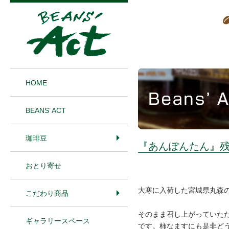
1
HOME
BEANS’ ACT
珈琲豆
『あんぽんたん』
おとり寄せ
大寒に入荷した宮城県丸森
こだわり商品
そのまま召し上がっていた
ギャラリースペース
です。柿なますにも是非ど