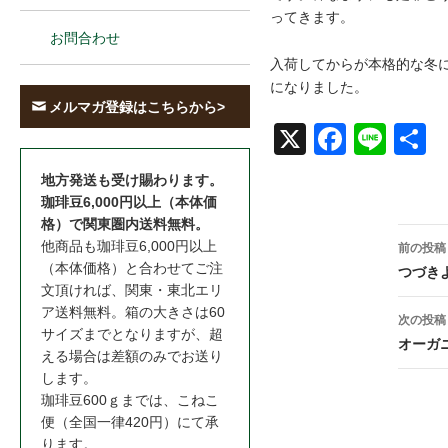
ってきます。
お問合わせ
入荷してからが本格的な冬に
になりました。
メルマガ登録はこちらから>
X
Face
Line
共
book
地方発送も受け賜わります。
珈琲豆6,000円以上（本体価
格）で関東圏内送料無料。
投
他商品も珈琲豆6,000円以上
前の投稿
稿
（本体価格）と合わせてご注
つづき
文頂ければ、関東・東北エリ
ナ
ア送料無料。箱の大きさは60
次の投稿
サイズまでとなりますが、超
ビ
オーガ
える場合は差額のみでお送り
ゲ
します。
珈琲豆600ｇまでは、こねこ
ー
便（全国一律420円）にて承
ります。