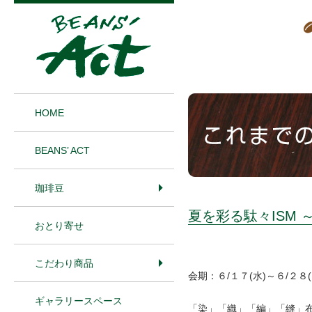
1
HOME
BEANS’ ACT
珈琲豆
夏を彩る駄々ISM 
おとり寄せ
こだわり商品
会期：６/１７(水)～６/２８(
ギャラリースペース
「染」「織」「編」「縫」