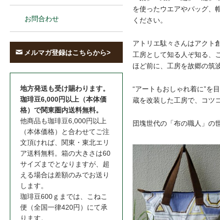
を使ったウエアやバッグ、
お問合わせ
ください。
アトリエ駄々さんはアクト
メルマガ登録はこちらから>
工房として知る人ぞ知る、
ほど前に、工房を故郷の筑
地方発送も受け賜わります。
“アートもおしゃれ着に”を
珈琲豆6,000円以上（本体価
蔵を改装した工房で、コツ
格）で関東圏内送料無料。
他商品も珈琲豆6,000円以上
団塊世代の「布の職人」の
（本体価格）と合わせてご注
文頂ければ、関東・東北エリ
ア送料無料。箱の大きさは60
サイズまでとなりますが、超
える場合は差額のみでお送り
します。
珈琲豆600ｇまでは、こねこ
便（全国一律420円）にて承
ります。