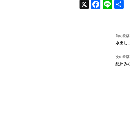
X
Face
Line
共
book
投
前の投稿
稿
水出し
ナ
次の投稿
ビ
紀州み
ゲ
ー
シ
ョ
ン