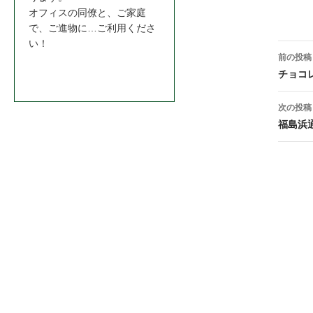
book
オフィスの同僚と、ご家庭
で、ご進物に…ご利用くださ
い！
投
前の投稿
お問合わせはこちら＞＞
稿
チョコ
ナ
次の投稿
ビ
福島浜
ゲ
ー
シ
ョ
ン