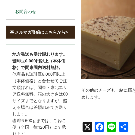
お問合わせ
メルマガ登録はこちらから>
地方発送も受け賜わります。
珈琲豆6,000円以上（本体価
格）で関東圏内送料無料。
他商品も珈琲豆6,000円以上
（本体価格）と合わせてご注
文頂ければ、関東・東北エリ
その他のチーズも一緒に届
ア送料無料。箱の大きさは60
めします。
サイズまでとなりますが、超
える場合は差額のみでお送り
します。
珈琲豆600ｇまでは、こねこ
X
Face
Line
共
便（全国一律420円）にて承
ります。