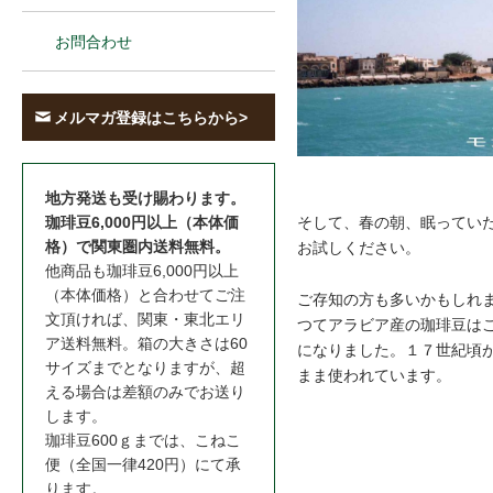
お問合わせ
メルマガ登録はこちらから>
地方発送も受け賜わります。
そして、春の朝、眠ってい
珈琲豆6,000円以上（本体価
格）で関東圏内送料無料。
お試しください。
他商品も珈琲豆6,000円以上
（本体価格）と合わせてご注
ご存知の方も多いかもしれ
文頂ければ、関東・東北エリ
つてアラビア産の珈琲豆は
ア送料無料。箱の大きさは60
になりました。１７世紀頃
サイズまでとなりますが、超
まま使われています。
える場合は差額のみでお送り
します。
珈琲豆600ｇまでは、こねこ
便（全国一律420円）にて承
ります。