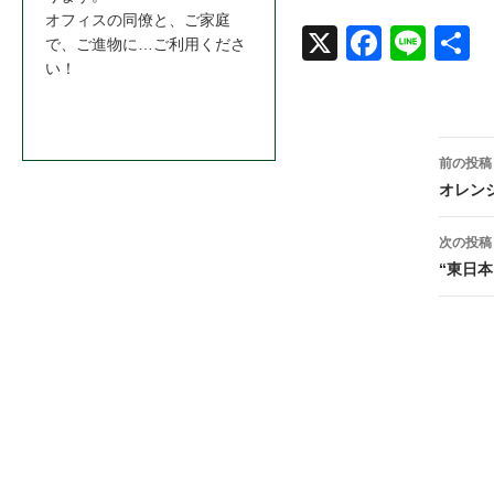
オフィスの同僚と、ご家庭
X
Face
Line
共
で、ご進物に…ご利用くださ
い！
book
お問合わせはこちら＞＞
投
前の投稿
稿
オレン
ナ
次の投稿
ビ
“東日本
ゲ
ー
シ
ョ
ン