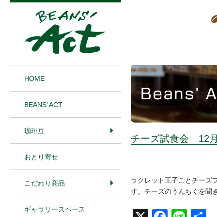
1
HOME
BEANS’ ACT
珈琲豆
チーズ試食会 12月1
おとり寄せ
ラクレット王子ことチーズ
こだわり商品
す。チーズのうんちくを聞
ギャラリースペース
X
Face
Line
共