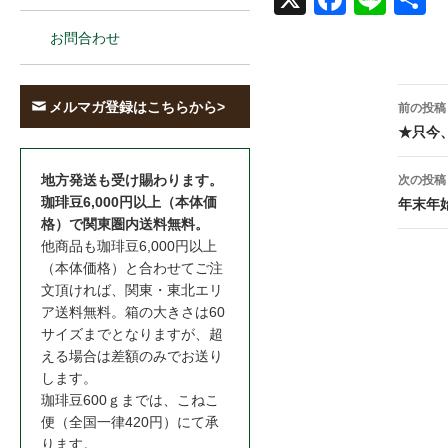
book
お問合わせ
投
メルマガ登録はこちらから>
前の投稿
稿
★只今
ナ
地方発送も受け賜わります。
次の投稿
ビ
珈琲豆6,000円以上（本体価
年末年
格）で関東圏内送料無料。
ゲ
他商品も珈琲豆6,000円以上
ー
（本体価格）と合わせてご注
文頂ければ、関東・東北エリ
シ
ア送料無料。箱の大きさは60
サイズまでとなりますが、超
ョ
える場合は差額のみでお送り
ン
します。
珈琲豆600ｇまでは、こねこ
便（全国一律420円）にて承
ります。