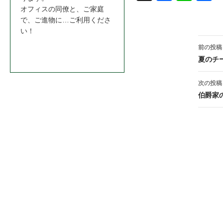
book
オフィスの同僚と、ご家庭
で、ご進物に…ご利用くださ
い！
投
前の投稿
お問合わせはこちら＞＞
稿
夏のチ
ナ
次の投稿
ビ
伯爵家
ゲ
ー
シ
ョ
ン