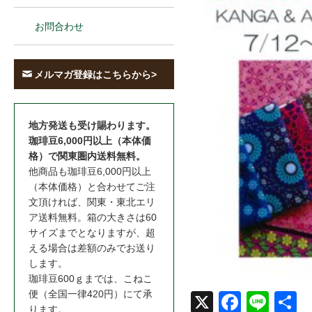
お問合わせ
メルマガ登録はこちらから>
地方発送も受け賜わります。
珈琲豆6,000円以上（本体価
格）で関東圏内送料無料。
他商品も珈琲豆6,000円以上
（本体価格）と合わせてご注
文頂ければ、関東・東北エリ
ア送料無料。箱の大きさは60
サイズまでとなりますが、超
える場合は差額のみでお送り
します。
珈琲豆600ｇまでは、こねこ
便（全国一律420円）にて承
X
Face
Line
共
ります。