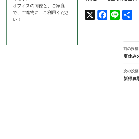
オフィスの同僚と、ご家庭
で、ご進物に…ご利用くださ
X
Face
Line
共
い！
book
お問合わせはこちら＞＞
投
前の投稿
稿
夏休み
ナ
次の投稿
ビ
新得農
ゲ
ー
シ
ョ
ン