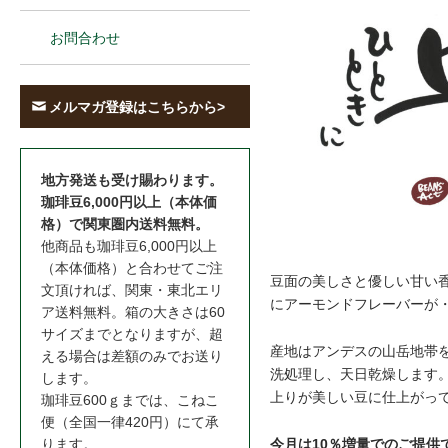
お問合わせ
メルマガ登録はこちらから>
地方発送も受け賜わります。
珈琲豆6,000円以上（本体価
格）で関東圏内送料無料。
他商品も珈琲豆6,000円以上
（本体価格）と合わせてご注
豆面の美しさと優しい甘い
文頂ければ、関東・東北エリ
にアーモンドフレーバーが
ア送料無料。箱の大きさは60
サイズまでとなりますが、超
産地はアンデスの山岳地帯を
える場合は差額のみでお送り
洗処理し、天日乾燥します。
します。
上りが美しい豆に仕上がっ
珈琲豆600ｇまでは、こねこ
便（全国一律420円）にて承
今月は10％増量でのご提供
ります。